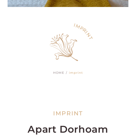
I
M
P
R
I
N
T
HOME
imprint
IMPRINT
Apart Dorhoam